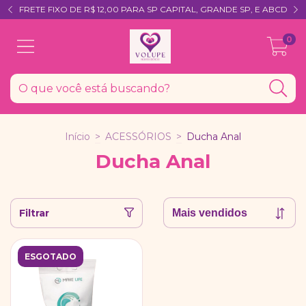
FRETE FIXO DE R$ 12,00 PARA SP CAPITAL, GRANDE SP, E ABCD
0
Início
>
ACESSÓRIOS
>
Ducha Anal
Ducha Anal
Filtrar
ESGOTADO