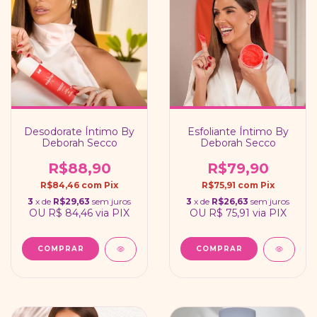
Desodorate Íntimo By
Esfoliante Íntimo By
Deborah Secco
Deborah Secco
R$88,90
R$79,90
R$84,46
com
Pix
R$75,91
com
Pix
3
x de
R$29,63
sem juros
3
x de
R$26,63
sem juros
OU
R$ 84,46
via PIX
OU
R$ 75,91
via PIX