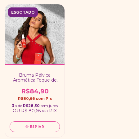
ESGOTADO
Bruma Pélvica
Aromática Toque de
Seda / Linha Deborah
Secco Intt
R$84,90
R$80,66
com
Pix
3
x de
R$28,30
sem juros
OU
R$ 80,66
via PIX
ESPIAR