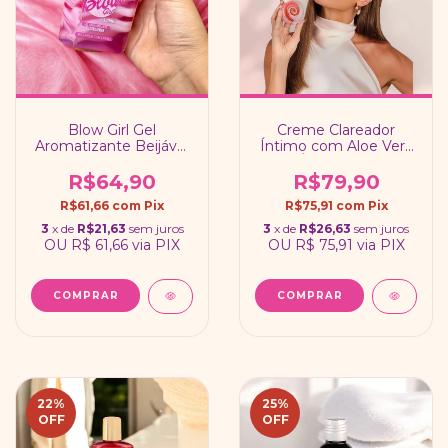
Blow Girl Gel
Creme Clareador
Aromatizante Beijável
Íntimo com Aloe Vera
para Virilha 320ml
e Óleo de Rosa
Mosqueta / Linha
R$64,90
R$79,90
Deborah Secco Intt
R$61,66
com
Pix
R$75,91
com
Pix
3
x de
R$21,63
sem juros
3
x de
R$26,63
sem juros
OU
R$ 61,66
via PIX
OU
R$ 75,91
via PIX
22
%
25
%
OFF
OFF