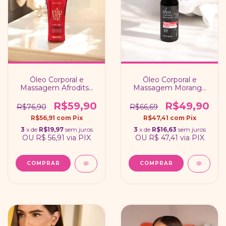
Óleo Corporal e
Óleo Corporal e
Massagem Afroditse
Massagem Morango
150ml – Fragrância
com Champagne
Afrodisíaca - Feitiços
120ml - Feitiços
R$59,90
R$49,90
R$76,90
R$66,69
R$56,91
com
Pix
R$47,41
com
Pix
3
x de
R$19,97
sem juros
3
x de
R$16,63
sem juros
OU
R$ 56,91
via PIX
OU
R$ 47,41
via PIX