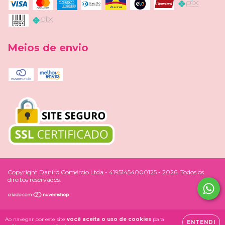
Meios de envio
Copyright Daniro Comércio Ltda - 41951454000125 - 2026. Todos os
direitos reservados.
Ao navegar por este site
você aceita o uso de cookies
para
ENTENDI