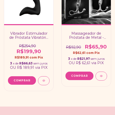
Vibrador Estimulador
Massageador de
de Próstata Vibratório
Próstata de Metal -
Landy - S-hande
Hard
R$254,90
R$65,90
R$92,90
R$199,90
R$62,61
com
Pix
R$189,91
com
Pix
3
x de
R$21,97
sem juros
OU
R$ 62,61
via PIX
3
x de
R$66,63
sem juros
OU
R$ 189,91
via PIX