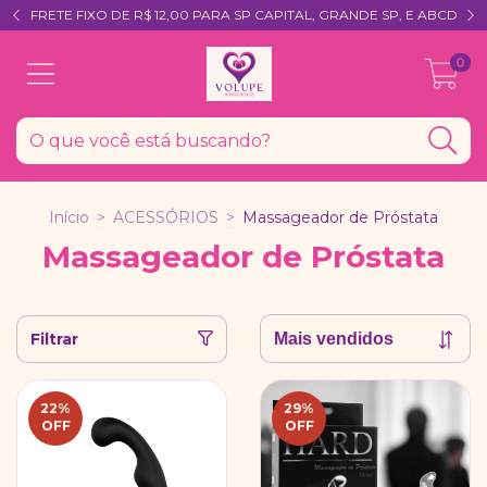
FRETE FIXO DE R$ 12,00 PARA SP CAPITAL, GRANDE SP, E ABCD
0
Início
>
ACESSÓRIOS
>
Massageador de Próstata
Massageador de Próstata
Filtrar
22
%
29
%
OFF
OFF