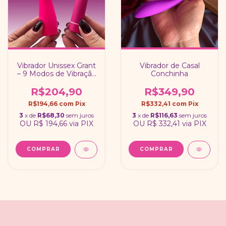
Vibrador Unissex Grant
Vibrador de Casal
– 9 Modos de Vibração
Conchinha
| Recarregável
R$204,90
R$349,90
R$194,66
com
Pix
R$332,41
com
Pix
3
x de
R$68,30
sem juros
3
x de
R$116,63
sem juros
OU
R$ 194,66
via PIX
OU
R$ 332,41
via PIX