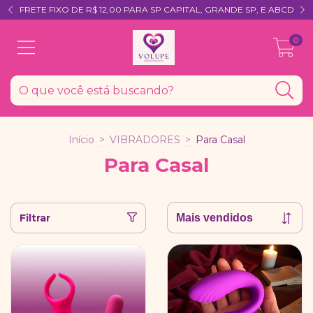
FRETE FIXO DE R$ 12,00 PARA SP CAPITAL, GRANDE SP, E ABCD
0
Início
>
VIBRADORES
>
Para Casal
Para Casal
Filtrar