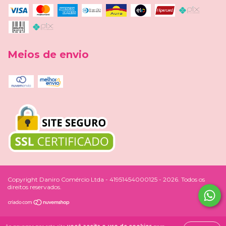
Meios de envio
Copyright Daniro Comércio Ltda - 41951454000125 - 2026. Todos os
direitos reservados.