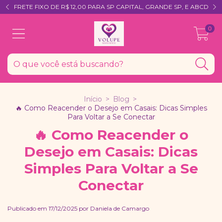
FRETE FIXO DE R$ 12,00 PARA SP CAPITAL, GRANDE SP, E ABCD
0
Início
>
Blog
>
🔥 Como Reacender o Desejo em Casais: Dicas Simples
Para Voltar a Se Conectar
🔥 Como Reacender o
Desejo em Casais: Dicas
Simples Para Voltar a Se
Conectar
Publicado em 17/12/2025 por Daniela de Camargo