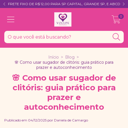
FRETE FIXO DE R$ 12,00 PARA SP CAPITAL, GRANDE SP, E ABCD
0
Início
>
Blog
>
🌸 Como usar sugador de clitóris: guia prático para
prazer e autoconhecimento
🌸 Como usar sugador de
clitóris: guia prático para
prazer e
autoconhecimento
Publicado em 04/12/2025 por Daniela de Camargo