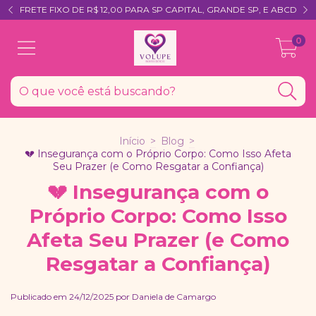
FRETE FIXO DE R$ 12,00 PARA SP CAPITAL, GRANDE SP, E ABCD
0
Início
>
Blog
>
💔 Insegurança com o Próprio Corpo: Como Isso Afeta
Seu Prazer (e Como Resgatar a Confiança)
💔 Insegurança com o
Próprio Corpo: Como Isso
Afeta Seu Prazer (e Como
Resgatar a Confiança)
Publicado em 24/12/2025 por Daniela de Camargo