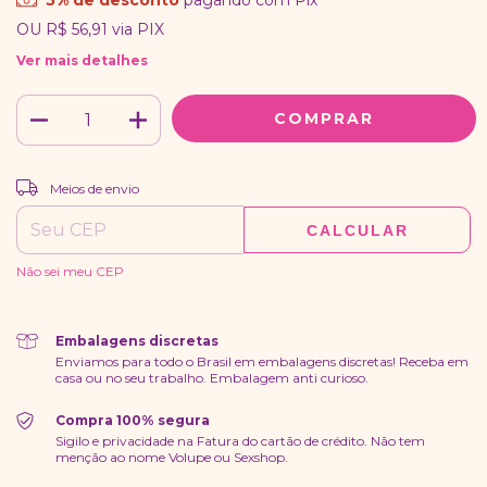
5% de desconto
pagando com Pix
OU
R$ 56,91
via PIX
Ver mais detalhes
ALTERAR CEP
Entregas para o CEP:
Meios de envio
CALCULAR
Não sei meu CEP
Embalagens discretas
Enviamos para todo o Brasil em embalagens discretas! Receba em
casa ou no seu trabalho. Embalagem anti curioso.
Compra 100% segura
Sigilo e privacidade na Fatura do cartão de crédito. Não tem
menção ao nome Volupe ou Sexshop.