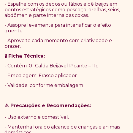
- Espalhe com os dedos ou lábios e dê beijos em
pontos estratégicos como pescoço, orelhas, seios,
abdômen e parte interna das coxas.
- Assopre levemente para intensificar o efeito
quente.
- Aproveite cada momento com criatividade e
prazer.
Ficha Técnica:
🧪
- Contém: 01 Calda Beijável Picante – 11g
- Embalagem: Frasco aplicador
- Validade: conforme embalagem
Precau
çõ
es e Recomenda
çõ
es:
⚠️
- Uso externo e comestível.
- Mantenha fora do alcance de crianças e animais
domésticos.