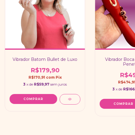
Vibrador Batom Bullet de Luxo
Vibrador Boca
Penet
R$179,90
R$49
R$170,91
com
Pix
R$474,9
3
x de
R$59,97
sem juros
3
x de
R$166