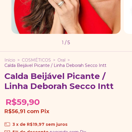
1
/
5
Início
>
COSMÉTICOS
>
Oral
>
Calda Beijável Picante / Linha Deborah Secco Intt
Calda Beijável Picante /
Linha Deborah Secco Intt
R$59,90
R$56,91
com
Pix
3
x de
R$19,97
sem juros