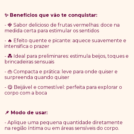
Benef
í
cios que v
ã
o te conquistar:
✨
-
Sabor delicioso de frutas vermelhas: doce na
🍓
medida certa para estimular os sentidos
-
Efeito quente e picante: aquece suavemente e
🔥
intensifica o prazer
-
Ideal para preliminares: estimula beijos, toques e
💑
brincadeiras sensuais
-
Compacta e prática: leve para onde quiser e
👜
surpreenda quando quiser
-
Beijável e comestível: perfeita para explorar o
😋
corpo com a boca
Modo de usar:
📌
- Aplique uma pequena quantidade diretamente
na região íntima ou em áreas sensíveis do corpo.