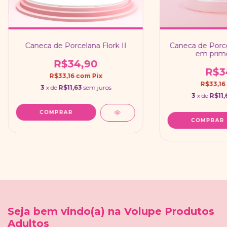
Caneca de Porcelana Flork II
Caneca de Porce
em prime
R$34,90
R$3
R$33,16
com
Pix
R$33,16
3
x de
R$11,63
sem juros
3
x de
R$11,
Seja bem vindo(a) na Volupe Produtos
Adultos