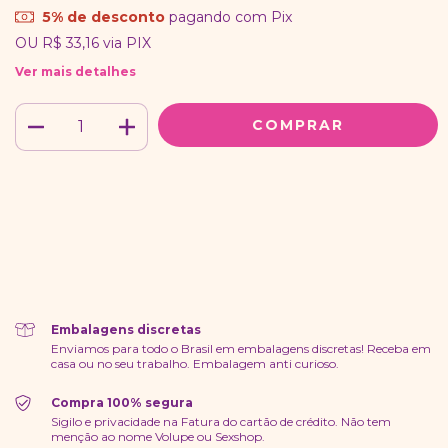
5% de desconto
pagando com Pix
OU
R$ 33,16
via PIX
Ver mais detalhes
Meios de envio
ALTERAR CEP
Entregas para o CEP:
CALCULAR
Faça login
e use seus dados de entrega
Não sei meu CEP
Embalagens discretas
Enviamos para todo o Brasil em embalagens discretas! Receba em
casa ou no seu trabalho. Embalagem anti curioso.
Compra 100% segura
Sigilo e privacidade na Fatura do cartão de crédito. Não tem
menção ao nome Volupe ou Sexshop.