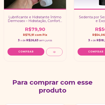
Lubrificante e Hidratante Íntimo
Sedenta por Sex
Dermosex – Hidratação, Conforto
e Exc
e Prazer Natural
R$79,90
R$5
R$75,91
com
Pix
R$54,0
3
x de
R$26,63
sem juros
3
x de
R$18,
Para comprar com esse
produto