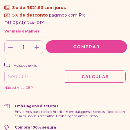
3
x de
R$21,63
sem juros
5% de desconto
pagando com Pix
OU
R$ 61,66
via PIX
Ver mais detalhes
ALTERAR CEP
Entregas para o CEP:
Meios de envio
CALCULAR
Não sei meu CEP
Embalagens discretas
Enviamos para todo o Brasil em embalagens discretas! Receba em
casa ou no seu trabalho. Embalagem anti curioso.
Compra 100% segura