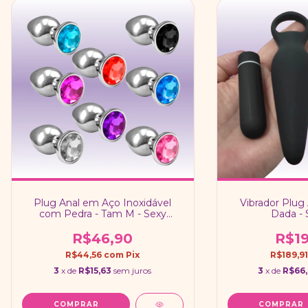
Plug Anal em Aço Inoxidável
Vibrador Plug 
com Pedra - Tam M - Sexy
Dada - 
Import
R$46,90
R$19
R$44,56
com
Pix
R$189,9
3
x de
R$15,63
sem juros
3
x de
R$66
COMPRAR