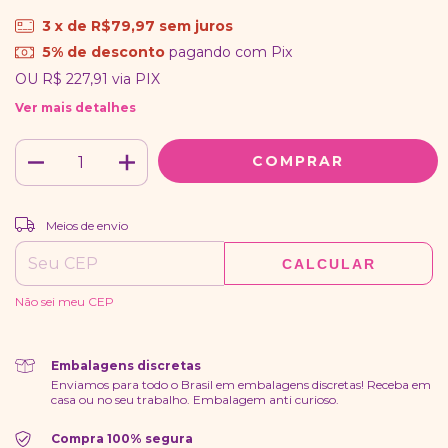
3
x de
R$79,97
sem juros
5% de desconto
pagando com Pix
OU
R$ 227,91
via PIX
Ver mais detalhes
ALTERAR CEP
Entregas para o CEP:
Meios de envio
CALCULAR
Não sei meu CEP
Embalagens discretas
Enviamos para todo o Brasil em embalagens discretas! Receba em
casa ou no seu trabalho. Embalagem anti curioso.
Compra 100% segura