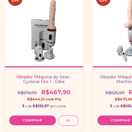
OFF
OFF
Vibrador Máquina do Sexo -
Vibrador Máquin
Cyclone Fire I - Dibe
Machine
R$467,90
R$574,90
R$526,90
R$444,51
com
Pix
R$472,0
3
x de
R$155,97
sem juros
3
x de
R$165
COMPRAR