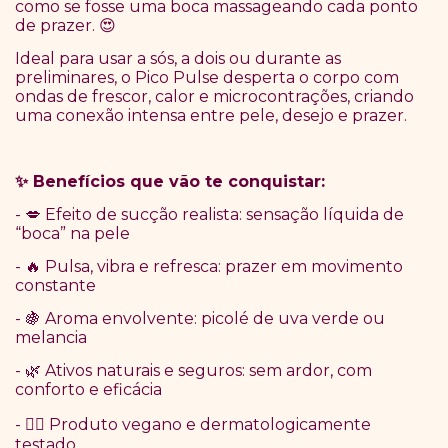
como se fosse uma boca massageando cada ponto
de prazer.
😍
Ideal para usar a sós, a dois ou durante as
preliminares, o Pico Pulse desperta o corpo com
ondas de frescor, calor e microcontrações, criando
uma conexão intensa entre pele, desejo e prazer.
Benef
í
cios que v
ã
o te conquistar:
✨
-
Efeito de sucção realista: sensação líquida de
💋
“boca” na pele
-
Pulsa, vibra e refresca: prazer em movimento
🔥
constante
-
Aroma envolvente: picolé de uva verde ou
🍇
melancia
-
Ativos naturais e seguros: sem ardor, com
🌿
conforto e eficácia
-
Produto vegano e dermatologicamente
🧘‍♀️
testado