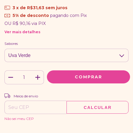
3
x de
R$31,63
sem juros
5% de desconto
pagando com Pix
OU
R$ 90,16
via PIX
Ver mais detalhes
Sabores
ALTERAR CEP
Entregas para o CEP:
Meios de envio
CALCULAR
Não sei meu CEP