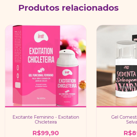
Produtos relacionados
Excitante Feminino - Excitation
Gel Comestí
Chicleteira
Selv
R$99,90
R$8