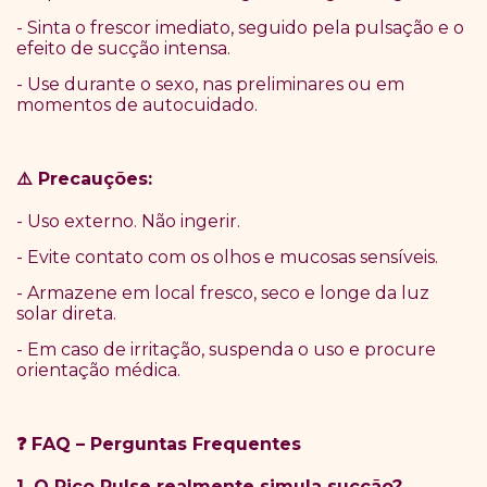
- Sinta o frescor imediato, seguido pela pulsação e o
efeito de sucção intensa.
- Use durante o sexo, nas preliminares ou em
momentos de autocuidado.
Precau
çõ
es:
⚠️
- Uso externo. Não ingerir.
- Evite contato com os olhos e mucosas sensíveis.
- Armazene em local fresco, seco e longe da luz
solar direta.
- Em caso de irritação, suspenda o uso e procure
orientação médica.
FAQ
–
Perguntas Frequentes
❓
1. O Pico Pulse realmente simula sucção?