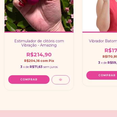
Estimulador de clitóris com
Vibrador Batom
Vibração - Amazing
R$17
R$214,90
R$170,9
R$204,16
com
Pix
3
x de
R$59,
3
x de
R$71,63
sem juros