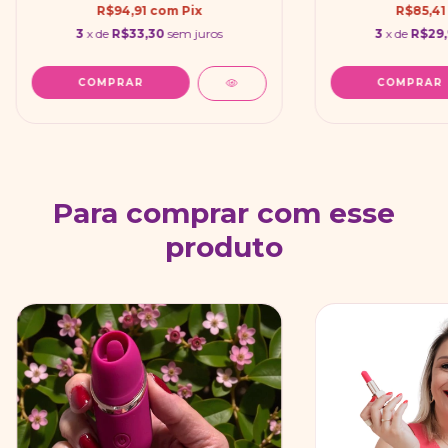
R$94,91
com
Pix
R$85,4
3
x de
R$33,30
sem juros
3
x de
R$29
Para comprar com esse
produto