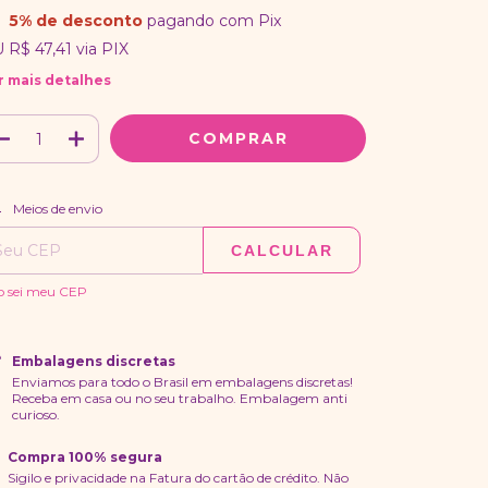
5% de desconto
pagando com Pix
U
R$ 47,41
via PIX
r mais detalhes
ALTERAR CEP
regas para o CEP:
Meios de envio
CALCULAR
o sei meu CEP
Embalagens discretas
Enviamos para todo o Brasil em embalagens discretas!
Receba em casa ou no seu trabalho. Embalagem anti
curioso.
Compra 100% segura
Sigilo e privacidade na Fatura do cartão de crédito. Não