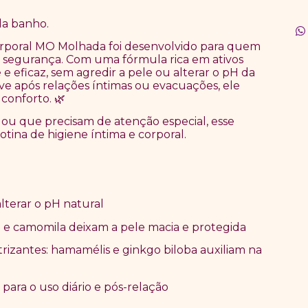
da banho.
orporal MO Molhada foi desenvolvido para quem
e segurança. Com uma fórmula rica em ativos
e eficaz, sem agredir a pele ou alterar o pH da
usive após relações íntimas ou evacuações, ele
 conforto.
🌿
as ou que precisam de atenção especial, esse
tina de higiene íntima e corporal.
alterar o pH natural
a e camomila deixam a pele macia e protegida
trizantes: hamamélis e ginkgo biloba auxiliam na
 para o uso di
á
rio e p
ó
s-rela
çã
o