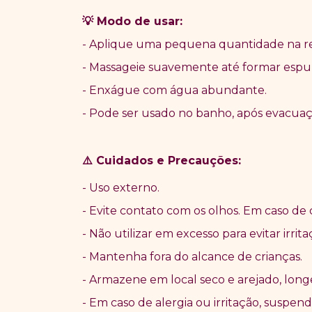
Modo de usar:
💡
- Aplique uma pequena quantidade na re
- Massageie suavemente até formar esp
- Enxágue com água abundante.
- Pode ser usado no banho, após evacua
Cuidados e Precau
çõ
es:
⚠️
- Uso externo.
- Evite contato com os olhos. Em caso d
- Não utilizar em excesso para evitar irrita
- Mantenha fora do alcance de crianças.
- Armazene em local seco e arejado, longe 
- Em caso de alergia ou irritação, suspen