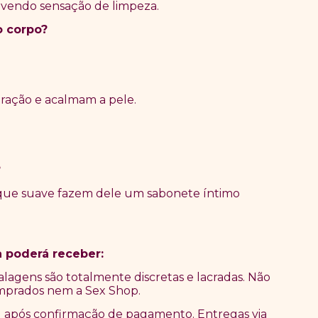
ovendo sensação de limpeza.
o corpo?
eração e acalmam a pele.
?
oque suave fazem dele um sabonete íntimo
 poderá receber:
alagens são totalmente discretas e lacradas. Não
mprados nem a Sex Shop.
l após confirmação de pagamento. Entregas via