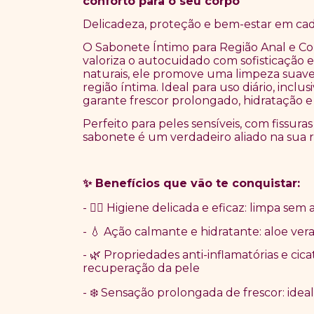
conforto para o seu corpo
Delicadeza, proteção e bem-estar em ca
O Sabonete Íntimo para Região Anal e C
valoriza o autocuidado com sofisticação 
naturais, ele promove uma limpeza suave 
região íntima. Ideal para uso diário, incl
garante frescor prolongado, hidratação e
Perfeito para peles sensíveis, com fissur
sabonete é um verdadeiro aliado na sua ro
Benef
í
cios que v
ã
o te conquistar:
✨
-
Higiene delicada e eficaz: limpa sem 
🧘‍♀️
-
Ação calmante e hidratante: aloe ver
💧
-
Propriedades anti-inflamatórias e cica
🌿
recuperação da pele
-
Sensa
çã
o prolongada de frescor: ideal
❄️