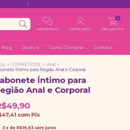
PAGUE NO PIX E GAN
0
Atendimento
Minha conta
Meu carrinho
Blog
Dicas
Como Comprar
Contato
cio
>
COSMÉTICOS
>
Anal
>
bonete Íntimo para Região Anal e Corporal
abonete Íntimo para
egião Anal e Corporal
R$49,90
$47,41
com
Pix
3
x de
R$16,63
sem juros