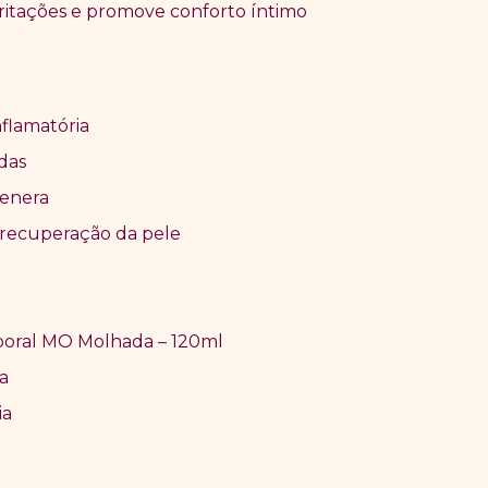
irritações e promove conforto íntimo
nflamatória
das
genera
 recuperação da pele
rporal MO Molhada – 120ml
a
ia