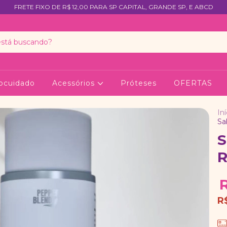
FRETE FIXO DE R$ 12,00 PARA SP CAPITAL, GRANDE SP, E ABCD
ocuidado
Acessórios
Próteses
OFERTAS
Iní
Sa
S
R
R