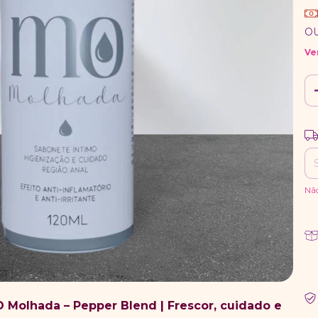
O
Ve
Ent
Nã
 Molhada – Pepper Blend | Frescor, cuidado e