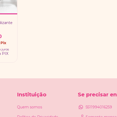
ilizante
0
Pix
 juros
a PIX
Instituição
Se precisar e
Quem somos
5511994016259
Política de Privacidade
Somente mensa