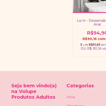
Lis In - Dessensib
Anal
R$94,9
R$90,16
com
3
x de
R$31,63
sem
OU
R$ 90,16
vi
Seja bem vindo(a)
Categorias
na Volupe
Produtos Adultos
Início
Vibradores