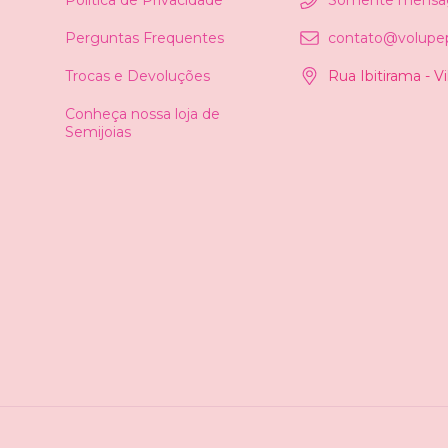
Perguntas Frequentes
contato@volupep
Trocas e Devoluções
Rua Ibitirama - V
Conheça nossa loja de
Semijoias