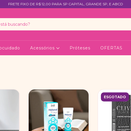
FRETE FIXO DE R$ 12,00 PARA SP CAPITAL, GRANDE SP, E ABCD
ocuidado
Acessórios
Próteses
OFERTAS
ESGOTADO