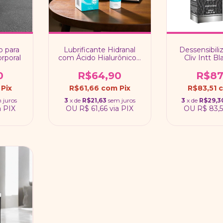
o para
Lubrificante Hidranal
Dessensibili
rporal
com Ácido Hialurônico -
Cliv Intt Bl
Intt Cosméticos
Cosmét
0
R$64,90
R$87
Pix
R$61,66
com
Pix
R$83,51
 juros
3
x de
R$21,63
sem juros
3
x de
R$29,3
a PIX
OU
R$ 61,66
via PIX
OU
R$ 83,5