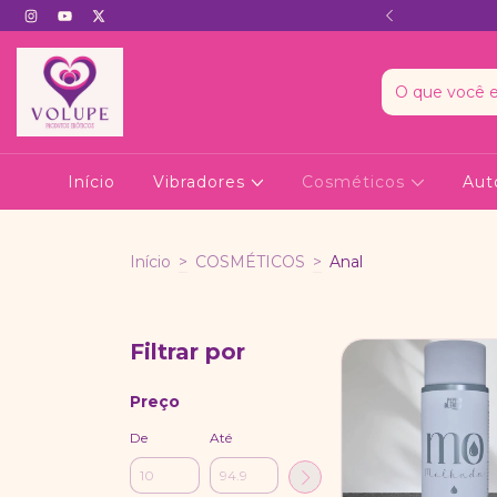
A - NÃO TEM MENÇÃO AO NOME
Início
Vibradores
Cosméticos
Aut
Início
>
COSMÉTICOS
>
Anal
Filtrar por
Preço
De
Até