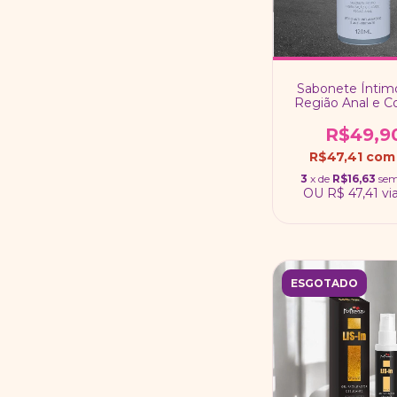
Sabonete Íntim
Região Anal e Co
R$49,9
R$47,41
com
3
x de
R$16,63
sem
OU
R$ 47,41
vi
ESGOTADO