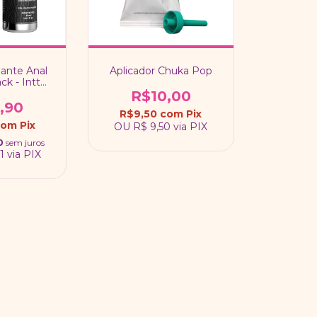
zante Anal
Aplicador Chuka Pop
ack - Intt
icos
R$10,00
,90
R$9,50
com
Pix
com
Pix
OU
R$ 9,50
via PIX
0
sem juros
1
via PIX